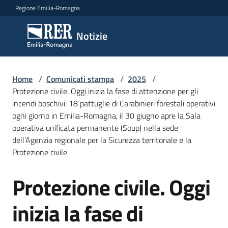
Vai al contenuto
Vai alla navigazione
Vai al footer
Regione Emilia-Romagna
Notizie
Notizie
Home
Comunicati
/
Comunicati stampa
/
2025
/
Protezione civile. Oggi inizia la fase di attenzione per gli
stampa
Menu selezionato
incendi boschivi: 18 pattuglie di Carabinieri forestali operativi
ogni giorno in Emilia-Romagna, il 30 giugno apre la Sala
Cerca
operativa unificata permanente (Soup) nella sede
un
dell’Agenzia regionale per la Sicurezza territoriale e la
comunicato
Protezione civile
Risorse
Protezione civile. Oggi
Salta al contenuto
inizia la fase di