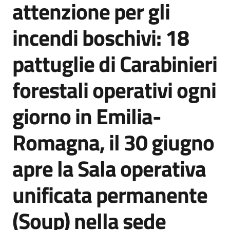
attenzione per gli
Agenzia
di
incendi boschivi: 18
informazione
e
pattuglie di Carabinieri
comunicazione
forestali operativi ogni
Seguici
giorno in Emilia-
su
Romagna, il 30 giugno
apre la Sala operativa
unificata permanente
(Soup) nella sede