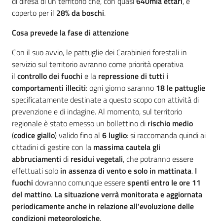
di difesa di un territorio che, con quasi
640mla ettari
, è
coperto per il
28% da boschi
.
Cosa prevede la fase di attenzione
Con il suo avvio, le pattuglie dei Carabinieri forestali in
servizio sul territorio avranno come priorità operativa
il
controllo dei fuochi
e la
repressione di tutti i
comportamenti illeciti
: ogni giorno saranno
18 le pattuglie
specificatamente destinate a questo scopo con attività di
prevenzione e di indagine. Al momento, sul territorio
regionale è stato emesso un bollettino di
rischio
medio
(
codice giallo
) valido fino al
6 luglio
: si raccomanda quindi ai
cittadini di gestire con la
massima cautela gli
abbruciamenti
di
residui vegetali
, che potranno essere
effettuati solo
in assenza di vento e solo in mattinata
.
I
fuochi
dovranno comunque essere
spenti entro le ore 11
del mattino
.
La situazione verrà monitorata e aggiornata
periodicamente anche in relazione all’evoluzione delle
condizioni meteorologiche
.