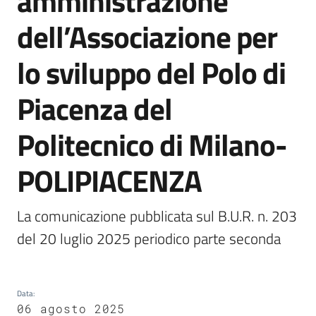
amministrazione
Agenzia
dell’Associazione per
di
informazione
lo sviluppo del Polo di
e
comunicazione
Piacenza del
Politecnico di Milano-
Seguici
su
POLIPIACENZA
La comunicazione pubblicata sul B.U.R. n. 203 
del 20 luglio 2025 periodico parte seconda
Data
:
06 agosto 2025