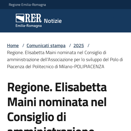
Vai al contenuto
Vai alla navigazione
Vai al footer
Regione Emilia-Romagna
Notizie
Notizie
Home
Comunicati
/
Comunicati stampa
/
2025
/
Regione. Elisabetta Maini nominata nel Consiglio di
stampa
Menu selezionato
amministrazione dell’Associazione per lo sviluppo del Polo di
Piacenza del Politecnico di Milano-POLIPIACENZA
Cerca
un
Regione. Elisabetta
comunicato
Salta al contenuto
Maini nominata nel
Risorse
Consiglio di