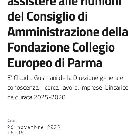
assistere alle riunioni
Agenzia
del Consiglio di
di
informazione
Amministrazione della
e
comunicazione
Fondazione Collegio
Europeo di Parma
Seguici
su
E' Claudia Gusmani della Direzione generale 
conoscenza, ricerca, lavoro, imprese. L'incarico 
ha durata 2025-2028
Data
:
26 novembre 2025
15:05