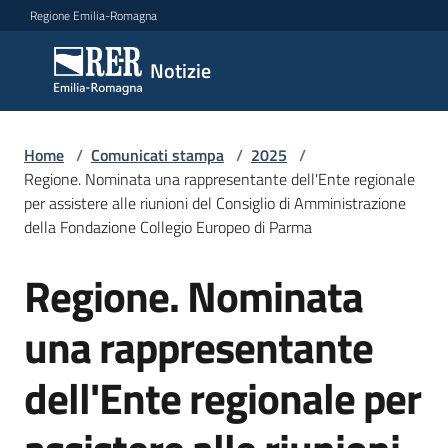
Vai al contenuto
Vai alla navigazione
Vai al footer
Regione Emilia-Romagna
Notizie
Notizie
Home
Comunicati
/
Comunicati stampa
/
2025
/
Regione. Nominata una rappresentante dell'Ente regionale
stampa
Menu selezionato
per assistere alle riunioni del Consiglio di Amministrazione
della Fondazione Collegio Europeo di Parma
Cerca
un
Regione. Nominata
comunicato
Salta al contenuto
una rappresentante
Risorse
dell'Ente regionale per