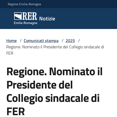
Vai al contenuto
Vai alla navigazione
Vai al footer
Regione Emilia-Romagna
Notizie
Notizie
Home
Comunicati
/
Comunicati stampa
/
2025
/
Regione. Nominato il Presidente del Collegio sindacale di
stampa
Menu selezionato
FER
Cerca
Regione. Nominato il
un
Salta al contenuto
comunicato
Presidente del
Risorse
Collegio sindacale di
FER