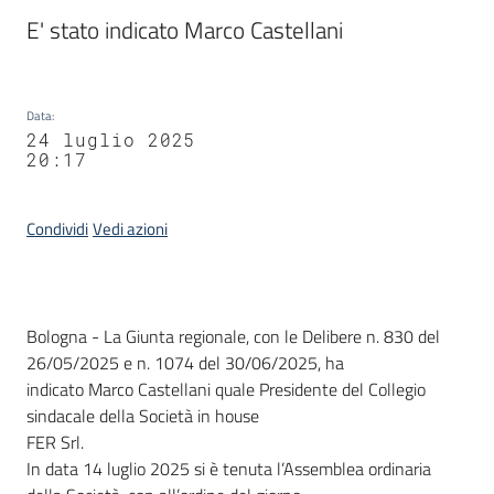
Agenzia
E' stato indicato Marco Castellani
di
informazione
e
Data
:
comunicazione
24 luglio 2025
20:17
Seguici
Condividi
Vedi azioni
su
Contenuto
Bologna - La Giunta regionale, con le Delibere n. 830 del
26/05/2025 e n. 1074 del 30/06/2025, ha
indicato Marco Castellani quale Presidente del Collegio
sindacale della Società in house
FER Srl.
In data 14 luglio 2025 si è tenuta l’Assemblea ordinaria