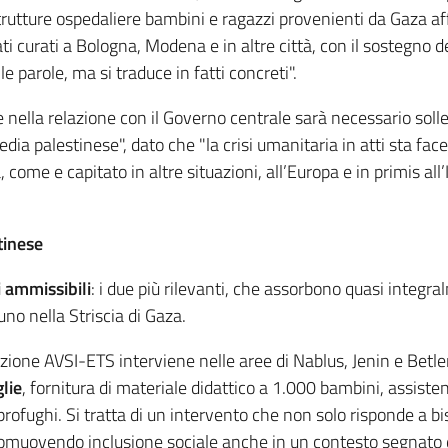
trutture ospedaliere bambini e ragazzi provenienti da Gaza affe
ati curati a Bologna, Modena e in altre città, con il sostegno de
e parole, ma si traduce in fatti concreti".
 nella relazione con il Governo centrale sarà necessario solle
dia palestinese", dato che "la crisi umanitaria in atti sta fa
 come e capitato in altre situazioni, all’Europa e in primis all’I
tinese
ti ammissibili
: i due più rilevanti, che assorbono quasi integra
no nella Striscia di Gaza.
zione AVSI-ETS interviene nelle aree di Nablus, Jenin e Bet
lie
, fornitura di materiale didattico a 1.000 bambini, assist
profughi. Si tratta di un intervento che non solo risponde a bi
promuovendo inclusione sociale anche in un contesto segnato da