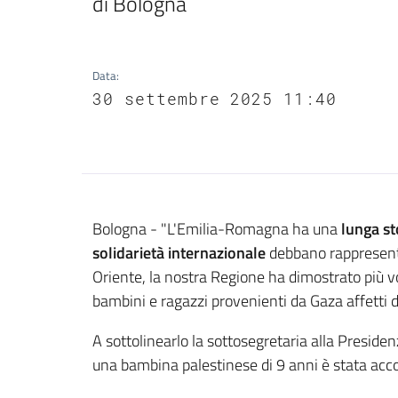
di Bologna
Data
:
30 settembre 2025 11:40
Contenuto
Bologna - "L'Emilia-Romagna ha una
lunga st
solidarietà internazionale
debbano rappresentar
Oriente, la nostra Regione ha dimostrato più vo
bambini e ragazzi provenienti da Gaza affetti da
A sottolinearlo la sottosegretaria alla Preside
una bambina palestinese di 9 anni è stata acco