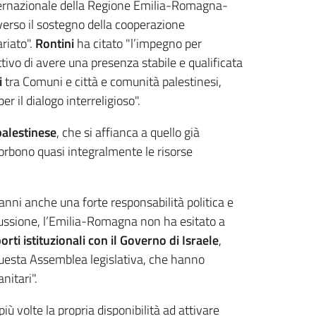
 internazionale della Regione Emilia-Romagna-
raverso il sostegno della cooperazione
ariato".
Rontini
ha citato "l’impegno per
ettivo di avere una presenza stabile e qualificata
i
tra Comuni e città e comunità palestinesi,
r il dialogo interreligioso".
palestinese
, che si affianca a quello già
assorbono quasi integralmente le risorse
 anni anche una forte responsabilità politica e
scussione, l’Emilia-Romagna non ha esitato a
rti istituzionali con il Governo di Israele
,
a questa Assemblea legislativa, che hanno
nitari".
iù volte la propria disponibilità ad attivare