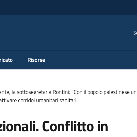
S
icato
Risorse
ente, la sottosegretaria Rontini: "Con il popolo palestinese una
ttivare corridoi umanitari sanitari”
ionali. Conflitto in