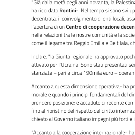
"Già dalla metà degli anni novanta, la Palestin
ha ricordato
Rontini
-. Nel tempo si sono svilup
decentrata, il coinvolgimento di enti locali, ass
l’apertura di un
Centro di cooperazione dece
nelle relazioni tra le nostre comunità e la socie
come il legame tra Reggio Emilia e Beit Jala, che
Inoltre, "la Giunta regionale ha approvato pochi 
attivato per l’Ucraina. Sono stati presentati sei
stanziate – pari a circa 190mila euro – operano
Accanto a questa dimensione operativa- ha pr
morale e quando i principi fondamentali del dir
prendere posizione: è accaduto di recente con 
fino al ripristino del rispetto del diritto inte
chiesto al Governo italiano impegni più forti e in
"Accanto alla cooperazione internazionale- h