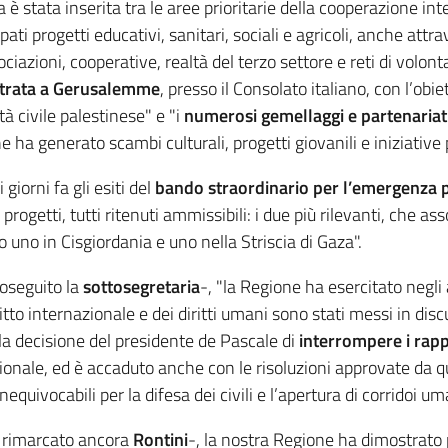
a è stata inserita tra le aree prioritarie della cooperazione
pati progetti educativi, sanitari, sociali e agricoli, anche att
ociazioni, cooperative, realtà del terzo settore e reti di volont
ntrata a Gerusalemme
, presso il Consolato italiano, con l’obi
tà civile palestinese" e "i
numerosi gemellaggi e partenariat
 ha generato scambi culturali, progetti giovanili e iniziative pe
giorni fa gli esiti del
bando straordinario per l’emergenza 
 progetti, tutti ritenuti ammissibili: i due più rilevanti, che 
 uno in Cisgiordania e uno nella Striscia di Gaza".
oseguito la
sottosegretaria
-, "la Regione ha esercitato negli
itto internazionale e dei diritti umani sono stati messi in di
la decisione del presidente de Pascale di
interrompere i rappo
rnazionale, ed è accaduto anche con le risoluzioni approvate d
equivocabili per la difesa dei civili e l’apertura di corridoi uma
a rimarcato ancora
Rontini
-, la nostra Regione ha dimostrato p