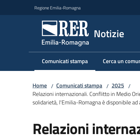
Vai al contenuto
Vai alla navigazione
Vai al footer
Regione Emilia-Romagna
Notizie
Comunicati stampa
Cerca un comun
Menu selezionato
Home
Comunicati stampa
2025
/
/
/
Relazioni internazionali. Conflitto in Medio Ori
solidarietà, l'Emilia-Romagna è disponibile ad a
Salta al contenuto
Relazioni internaz