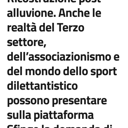
Agenzia
alluvione. Anche le
di
informazione
realtà del Terzo
e
comunicazione
settore,
dell’associazionismo e
Seguici
su
del mondo dello sport
dilettantistico
possono presentare
sulla piattaforma