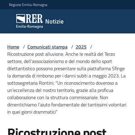
Vai al contenuto
Vai alla navigazione
Vai al footer
Regione Emilia-Romagna
Notizie
Notizie
Home
Comunicati
/
Comunicati stampa
/
2025
/
Ricostruzione post alluvione. Anche le realtà del Terzo
stampa
Menu selezionato
settore, dell’associazionismo e del mondo dello sport
dilettantistico possono presentare sulla piattaforma Sfinge
Cerca
la domanda di rimborso per i danni subiti a maggio 2023. La
un
sottosegretaria Rontini: “Un riconoscimento doveroso a
comunicato
un’eccellenza del nostro territorio, grazie alla proficua
collaborazione con la struttura commissariale. Non
Risorse
dimentichiamo l’aiuto fondamentale dei tantissimi volontari
in quei giorni drammatici”
Ricostruzione post
Salta al contenuto