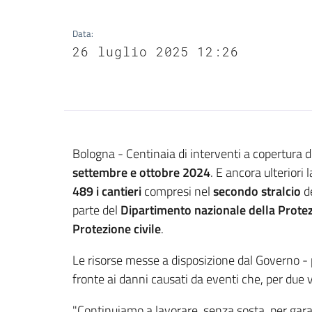
Data
:
26 luglio 2025 12:26
Contenuto
Bologna - Centinaia di interventi a copertura d
settembre e ottobre 2024
. E ancora ulteriori
489 i cantieri
compresi nel
secondo stralcio
d
parte del
Dipartimento nazionale della Protez
Protezione civile
.
Le risorse messe a disposizione dal Governo - p
fronte ai danni causati da eventi che, per due 
"Continuiamo a lavorare, senza sosta, per garant