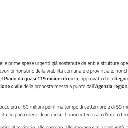
elle prime spese urgenti già sostenute da enti e strutture ope
 lavori di ripristino della viabilità comunale e provinciale, no
el
Piano da quasi 119 milioni di euro
, approvato dalla
Regio
ione civile
della proposta messa a punto dall’
Agenzia regiona
oco più di 60 milioni per il maltempo di settembre e di 59 mil
volte in poco meno di un mese, hanno interessato l’intero terr
ire al territorio, alle persone, alle imprese e alle comunità 