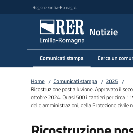
Vai al contenuto
Vai alla navigazione
Vai al footer
Regione Emilia-Romagna
Notizie
Comunicati stampa
Cerca un comun
Menu selezionato
Home
Comunicati stampa
2025
/
/
/
Ricostruzione post alluvione. Approvato il seco
ottobre 2024. Quasi 500 i cantieri per circa 119
delle amministrazioni, della Protezione civile n
Salta al contenuto
Ricostruzione pos