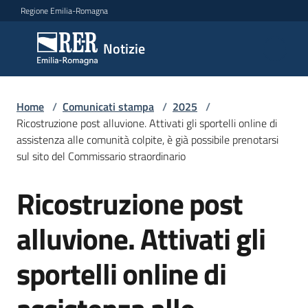
Vai al contenuto
Vai alla navigazione
Vai al footer
Regione Emilia-Romagna
Notizie
Notizie
Home
Comunicati
/
Comunicati stampa
/
2025
/
Ricostruzione post alluvione. Attivati gli sportelli online di
stampa
Menu selezionato
assistenza alle comunità colpite, è già possibile prenotarsi
sul sito del Commissario straordinario
Cerca
un
Ricostruzione post
comunicato
Salta al contenuto
alluvione. Attivati gli
Risorse
sportelli online di