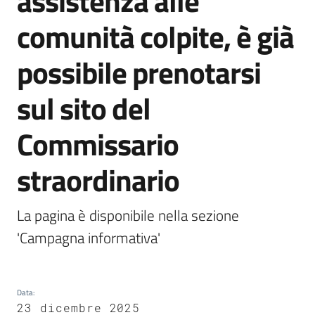
assistenza alle
Agenzia
comunità colpite, è già
di
informazione
possibile prenotarsi
e
comunicazione
sul sito del
Commissario
Seguici
su
straordinario
La pagina è disponibile nella sezione 
'Campagna informativa'
Data
:
23 dicembre 2025