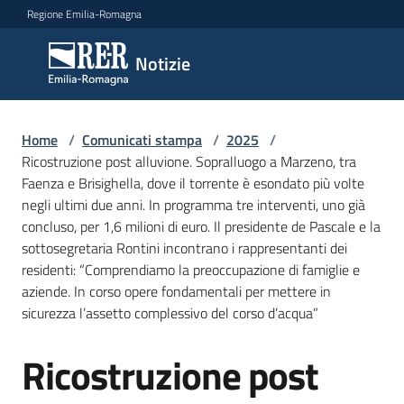
Vai al contenuto
Vai alla navigazione
Vai al footer
Regione Emilia-Romagna
Notizie
Notizie
Home
Comunicati
/
Comunicati stampa
/
2025
/
Ricostruzione post alluvione. Sopralluogo a Marzeno, tra
stampa
Menu selezionato
Faenza e Brisighella, dove il torrente è esondato più volte
negli ultimi due anni. In programma tre interventi, uno già
Cerca
concluso, per 1,6 milioni di euro. Il presidente de Pascale e la
un
sottosegretaria Rontini incontrano i rappresentanti dei
comunicato
residenti: “Comprendiamo la preoccupazione di famiglie e
aziende. In corso opere fondamentali per mettere in
Risorse
sicurezza l’assetto complessivo del corso d’acqua”
Ricostruzione post
Salta al contenuto