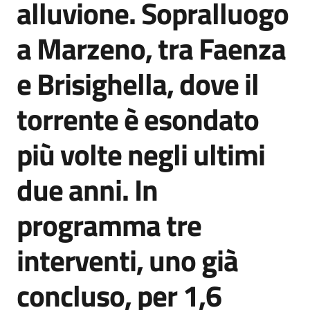
alluvione. Sopralluogo
Agenzia
di
a Marzeno, tra Faenza
informazione
e
e Brisighella, dove il
comunicazione
torrente è esondato
Seguici
più volte negli ultimi
su
due anni. In
programma tre
interventi, uno già
concluso, per 1,6