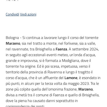
Condividi
Vedi azioni
Contenuto
Bologna - Si continua a lavorare lungo il corso del torrente
Marzeno
, sia nel tratto a monte, nel forlivese, sia a valle,
nel ravennate, tra Brisighella a
Faenza
. A settembre 2024,
in seguito agli eccezionali eventi meteo, un’onda d’acqua,
grande e improvvisa, si è formata a Modigliana, dove il
torrente ha origine. Ed è poi scesa, impetuosa, verso il
territorio della provincia di Ravenna e lungo il tragitto il
corso d’acqua, che è un affluente del
Lamone
, è esondato in
più punti, in alcuni per la terza volta da maggio 2023. Tra le
zone più colpite quella dell’omonima frazione,
Marzeno
,
divisa a metà tra il comune di
Faenza e quello di Brisighella,
dove la piena ha causato danni soprattutto in
corrispondenza dei ponti.