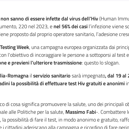
non sanno di essere infette dal virus dell’Hiv
(Human Immuno
aumento, 220 nel 2023, e
nel 56% dei casi
l’infezione viene 
e proposto dal proprio operatore sanitario, l’adesione cresce 
Testing Week
, una campagna europea organizzata dai principal
con l'obiettivo di incoraggiare le persone a sottoporsi al test
ezione e previeni l’ulteriore trasmissione
: questo lo slogan.
lia-Romagna
il
servizio sanitario
sarà impegnato
, dal 19 al
adini la possibilità di effettuare test Hiv gratuiti e anonimi
in
di cosa significa promuovere la salute, uno dei principali obi
e alle Politiche per la salute,
Massimo Fabi
-. Combattere l
e, la possibilità di fare il test, in modo anonimo e gratuito, r
he i cittadini aderiscano alla campagna e ricordino di fare per