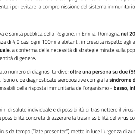
ntali per evitare la compromissione del sistema immunitario e 
iva e sanità pubblica della Regione, in Emilia-Romagna
nel 2
nza di 4,9 casi ogni 100mila abitanti, in crescita rispetto agl
suale
, a conferma della necessità di strategie mirate sulla p
entità di genere.
ato numero di diagnosi tardive:
oltre una persona su due (56
. Sono cioè diagnosticate sieropositive con già la
sindrome d
ponsabili della risposta immunitaria dell’organismo -
basso, i
di salute individuale e di possibilità di trasmettere il virus a
possibilità concreta di azzerare la trasmissibilità del virus co
irus da tempo (“late presenter”) mette in luce l’urgenza di aum