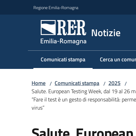
Vai al contenuto
Vai alla navigazione
Vai al footer
Regione Emilia-Romagna
Notizie
Comunicati stampa
Cerca un comun
Menu selezionato
Home
Comunicati stampa
2025
/
/
/
Salute. European Testing Week, dal 19 al 26 ma
“Fare il test è un gesto di responsabilità: per
virus”
Salta al contenuto
Salute. European