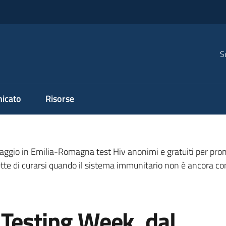
S
icato
Risorse
ggio in Emilia-Romagna test Hiv anonimi e gratuiti per promu
mette di curarsi quando il sistema immunitario non è ancora c
 Testing Week, dal