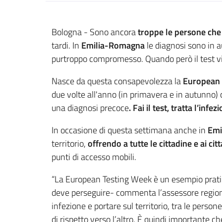
Contenuto
Bologna - Sono ancora
troppe le persone che 
tardi. In
Emilia-Romagna
le diagnosi sono in 
purtroppo compromesso. Quando però il test vien
Nasce da questa consapevolezza la
European 
due volte all'anno (in primavera e in autunno) 
una diagnosi precoce
. Fai il test, tratta l’inf
In occasione di questa settimana anche in
Emi
territorio,
offrendo a tutte le cittadine e ai citt
punti di accesso mobili.
“La European Testing Week è un esempio pratico 
deve perseguire- commenta l’assessore regional
infezione e portare sul territorio, tra le person
di rispetto verso l’altro. È quindi importante c