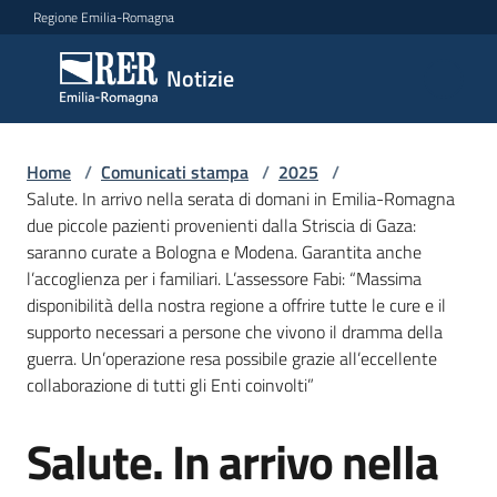
Vai al contenuto
Vai alla navigazione
Vai al footer
Regione Emilia-Romagna
Notizie
Notizie
Home
Comunicati
/
Comunicati stampa
/
2025
/
Salute. In arrivo nella serata di domani in Emilia-Romagna
stampa
Menu selezionato
due piccole pazienti provenienti dalla Striscia di Gaza:
saranno curate a Bologna e Modena. Garantita anche
Cerca
l’accoglienza per i familiari. L’assessore Fabi: “Massima
un
disponibilità della nostra regione a offrire tutte le cure e il
comunicato
supporto necessari a persone che vivono il dramma della
guerra. Un’operazione resa possibile grazie all’eccellente
Risorse
collaborazione di tutti gli Enti coinvolti”
Salute. In arrivo nella
Salta al contenuto