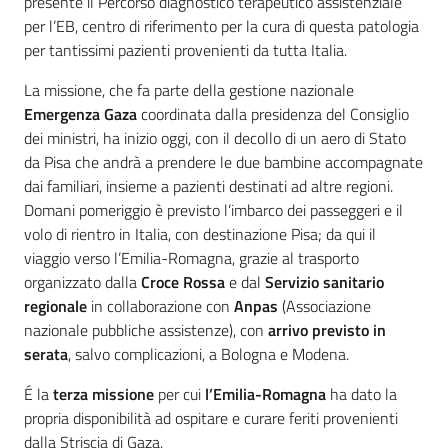
presente il Percorso diagnostico terapeutico assistenziale
per l’EB, centro di riferimento per la cura di questa patologia
per tantissimi pazienti provenienti da tutta Italia.
La missione, che fa parte della gestione nazionale
Emergenza Gaza
coordinata dalla presidenza del Consiglio
dei ministri, ha inizio oggi, con il decollo di un aero di Stato
da Pisa che andrà a prendere le due bambine accompagnate
dai familiari, insieme a pazienti destinati ad altre regioni.
Domani pomeriggio è previsto l’imbarco dei passeggeri e il
volo di rientro in Italia, con destinazione Pisa; da qui il
viaggio verso l’Emilia-Romagna, grazie al trasporto
organizzato dalla
Croce Rossa
e dal
Servizio sanitario
regionale
in collaborazione con
Anpas
(Associazione
nazionale pubbliche assistenze), con
arrivo previsto in
serata
, salvo complicazioni, a Bologna e Modena.
É la
terza missione
per cui
l’Emilia-Romagna
ha dato la
propria disponibilità ad ospitare e curare feriti provenienti
dalla Striscia di Gaza.