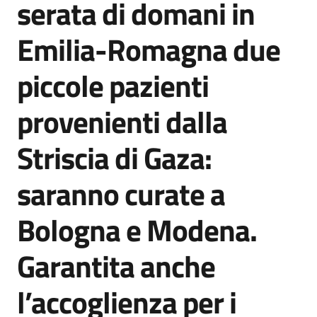
serata di domani in
Agenzia
di
Emilia-Romagna due
informazione
e
piccole pazienti
comunicazione
provenienti dalla
Seguici
Striscia di Gaza:
su
saranno curate a
Bologna e Modena.
Garantita anche
l’accoglienza per i