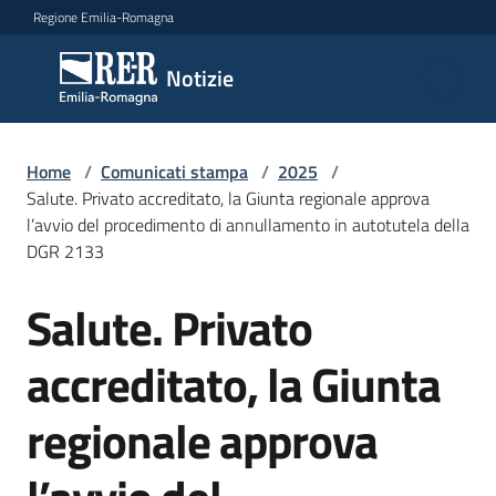
Vai al contenuto
Vai alla navigazione
Vai al footer
Regione Emilia-Romagna
Notizie
Notizie
Home
Comunicati
/
Comunicati stampa
/
2025
/
Salute. Privato accreditato, la Giunta regionale approva
stampa
Menu selezionato
l’avvio del procedimento di annullamento in autotutela della
DGR 2133
Cerca
un
Salute. Privato
comunicato
Salta al contenuto
accreditato, la Giunta
Risorse
regionale approva