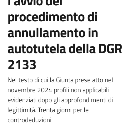
l’avvio del
Agenzia
procedimento di
di
informazione
annullamento in
e
comunicazione
autotutela della DGR
2133
Seguici
su
Nel testo di cui la Giunta prese atto nel 
novembre 2024 profili non applicabili 
evidenziati dopo gli approfondimenti di 
legittimità. Trenta giorni per le 
controdeduzioni