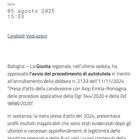
Data
:
05 agosto 2025
15:33
Condividi
Vedi azioni
Contenuto
Bologna – La
Giunta
regionale, nell’ultima seduta, ha
approvato
l’avvio del procedimento di autotutela
in merito
all'annullamento della delibera n. 2133 dell’11/11/2024
“Presa d’atto della condivisione con Aiop Emilia-Romagna
delle procedure applicative della Dgr 344/2020 e della Dd
9898/2020”.
In sostanza, la mera presa d’atto del 2024, presentava
profili risultati inapplicabili che sono stati evidenziati dopo gli
ulteriori e necessari approfondimenti di legittimità delle
strutture regionali e delle Ausl visti i nuovi contenuti della