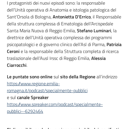
I protagonisti dei nuovi episodi sono: la responsabile
dell’Unità operativa di Anatomia e istologia patologica del
Sant’Orsola di Bologna,
Antonietta D'Errico
, il Responsabile
della struttura complessa di Ematologia dell’Arcispedale
Santa Maria Nuova di Reggio Emilia,
Stefano Luminari
, la
direttrice dell’Unità operativa complessa dei programmi
psicopatologici e di governo clinico dell’Asl di Parma,
Patrizia
Ceroni
e la responsabile della Struttura completa di ricerca
traslazionale dell’Ausl Irssc di Reggio Emilia,
Alessia
Ciarrocchi
.
Le puntate sono online
sul
sito della Regione
all’indirizzo
https://www.regione.emilia-
romagna.it/podcast/specialmente-pubblici
e sul
canale Spreaker
https://www.spreaker.com/podcast/specialmente-
pubblici--6292464