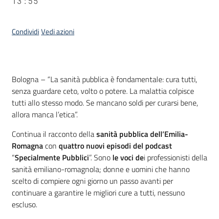
13:55
Condividi
Vedi azioni
Contenuto
Bologna – “La sanità pubblica è fondamentale: cura tutti,
senza guardare ceto, volto o potere. La malattia colpisce
tutti allo stesso modo. Se mancano soldi per curarsi bene,
allora manca l’etica”.
Continua il racconto della
sanità pubblica dell’Emilia-
Romagna
con
quattro nuovi episodi del podcast
“
Specialmente Pubblici
”. Sono
le voci de
i professionisti della
sanità emiliano-romagnola; donne e uomini che hanno
scelto di compiere ogni giorno un passo avanti per
continuare a garantire le migliori cure a tutti, nessuno
escluso.