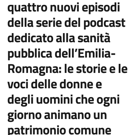
quattro nuovi episodi
Agenzia
di
della serie del podcast
informazione
e
dedicato alla sanità
comunicazione
pubblica dell’Emilia-
Seguici
Romagna: le storie e le
su
voci delle donne e
degli uomini che ogni
giorno animano un
patrimonio comune