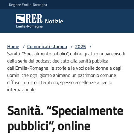
Vai al contenuto
Vai alla navigazione
Vai al footer
Regione Emilia-Romagna
Notizie
Notizie
Home
Comunicati
/
Comunicati stampa
/
2025
/
Sanità. “Specialmente pubblici”, online quattro nuovi episodi
stampa
Menu selezionato
della serie del podcast dedicato alla sanità pubblica
dell’Emilia-Romagna: le storie e le voci delle donne e degli
Cerca
uomini che ogni giorno animano un patrimonio comune
un
diffuso in tutto il territorio, spesso eccellenze a livello
comunicato
internazionale
Risorse
Sanità. “Specialmente
Salta al contenuto
pubblici”, online