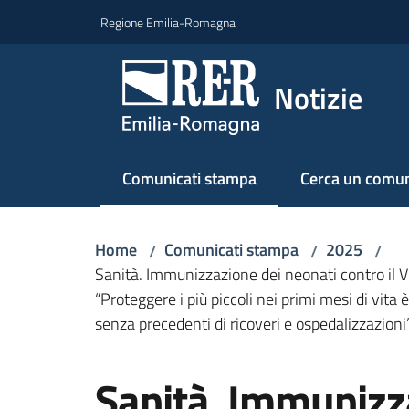
Vai al contenuto
Vai alla navigazione
Vai al footer
Regione Emilia-Romagna
Notizie
Comunicati stampa
Cerca un comun
Menu selezionato
Home
Comunicati stampa
2025
/
/
/
Sanità. Immunizzazione dei neonati contro il Vi
“Proteggere i più piccoli nei primi mesi di vit
senza precedenti di ricoveri e ospedalizzazioni
Salta al contenuto
Sanità. Immunizz