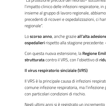
“La protezione precoce dei neonati- sottolinea 
l’impatto clinico delle infezioni respiratorie, in
insieme al gruppo di lavoro regionale, abbiamo 
precedenti di ricoveri e ospedalizzazioni, ci ha
regionale”.
Lo
scorso anno
, anche grazie
all’alta adesio
ospedalieri
rispetto alla stagione precedente:
Con questa nuova estensione, la
Regione Emi
strutturata
contro il VRS, con l’obiettivo di
rid
Il virus respiratorio sinciziale (VRS)
Il VRS è la principale causa di infezioni respira
comune infezione respiratoria, ma l’infezione p
con particolari condizioni di rischio.
Negli ultimi anni si è registrato un incremento 