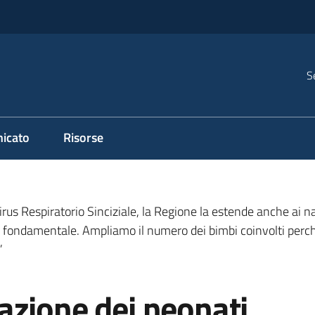
S
icato
Risorse
rus Respiratorio Sinciziale, la Regione la estende anche ai na
a è fondamentale. Ampliamo il numero dei bimbi coinvolti perch
”
azione dei neonati