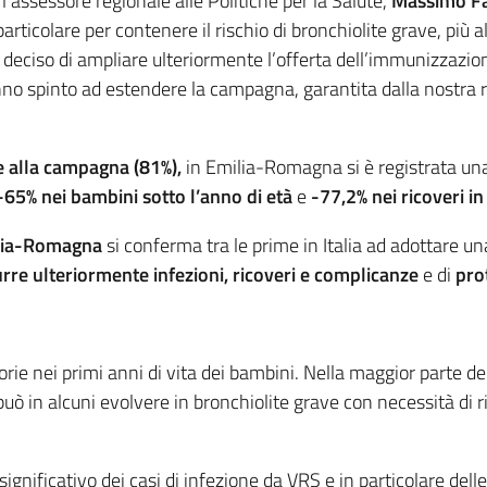
l’assessore regionale alle Politiche per la Salute,
Massimo F
 particolare per contenere il rischio di bronchiolite grave, più 
deciso di ampliare ulteriormente l’offerta dell’immunizzazion
nno spinto ad estendere la campagna, garantita dalla nostra ret
ne alla campagna
(81%),
in Emilia-Romagna si è registrata u
-65% nei bambini sotto l’anno di età
e
-77,2% nei ricoveri in
lia-Romagna
si conferma tra le prime in Italia ad adottare u
urre ulteriormente infezioni, ricoveri e complicanze
e di
pro
torie nei primi anni di vita dei bambini. Nella maggior parte dei
uò in alcuni evolvere in bronchiolite grave con necessità di r
significativo dei casi di infezione da VRS e in particolare dell