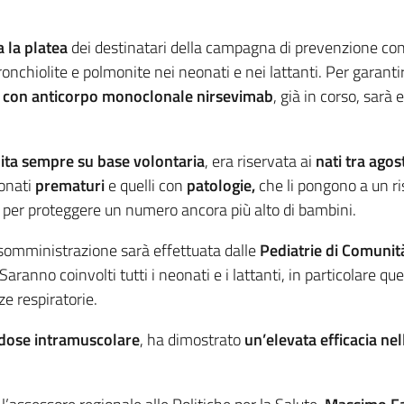
 la platea
dei destinatari della campagna di prevenzione cont
bronchiolite e polmonite nei neonati e nei lattanti. Per garanti
ta con anticorpo monoclonale nirsevimab
, già in corso, sarà
ita sempre su base volontaria
, era riservata ai
nati tra ago
eonati
prematuri
e quelli con
patologie,
che li pongono a un ri
, per proteggere un numero ancora più alto di bambini.
somministrazione sarà effettuata dalle
Pediatrie di Comuni
anno coinvolti tutti i neonati e i lattanti, in particolare que
e respiratorie.
 dose intramuscolare
, ha dimostrato
un’elevata efficacia ne