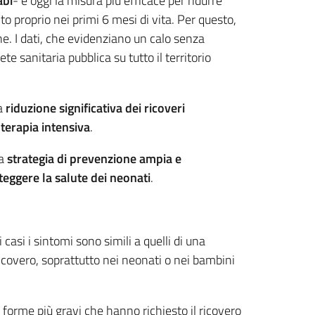
abi
- è oggi la misura più efficace per ridurre
alto proprio nei primi 6 mesi di vita. Per questo,
e. I dati, che evidenziano un calo senza
e sanitaria pubblica su tutto il territorio
na
riduzione significativa dei ricoveri
 terapia intensiva
.
na
strategia di prevenzione ampia e
teggere la salute dei neonati
.
 casi i sintomi sono simili a quelli di una
icovero, soprattutto nei neonati o nei bambini
e forme più gravi che hanno richiesto il ricovero