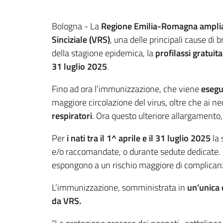
Contenuto
Bologna - La
Regione Emilia-Romagna
amplia
Sinciziale (VRS)
, una delle principali cause di 
della stagione epidemica, la
profilassi gratui
31 luglio 2025
.
Fino ad ora l’immunizzazione, che viene
esegu
maggiore circolazione del virus, oltre che ai n
respiratori
. Ora questo ulteriore allargamento
Per
i nati tra il 1^ aprile e il 31 luglio 2025
la 
e/o raccomandate, o durante sedute dedicate. Sar
espongono a un rischio maggiore di complicanz
L’immunizzazione, somministrata in
un’unica
da VRS.