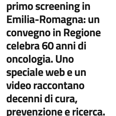
primo screening in
Agenzia
di
Emilia-Romagna: un
informazione
e
convegno in Regione
comunicazione
celebra 60 anni di
Seguici
oncologia. Uno
su
speciale web e un
video raccontano
decenni di cura,
prevenzione e ricerca.