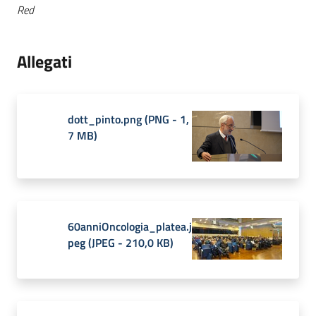
Red
Allegati
dott_pinto.png
(
PNG
-
1,
7 MB
)
60anniOncologia_platea.j
peg
(
JPEG
-
210,0 KB
)