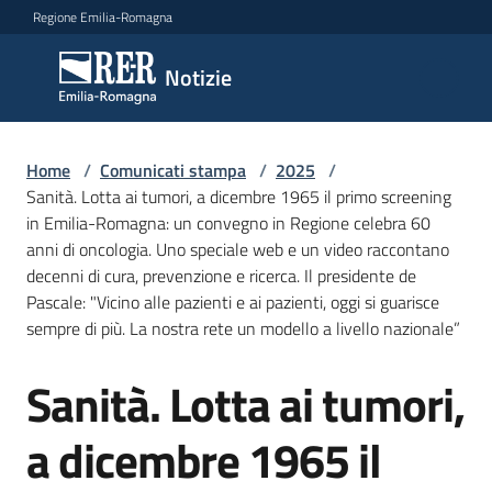
Vai al contenuto
Vai alla navigazione
Vai al footer
Regione Emilia-Romagna
Notizie
Notizie
Home
Comunicati
/
Comunicati stampa
/
2025
/
Sanità. Lotta ai tumori, a dicembre 1965 il primo screening
stampa
Menu selezionato
in Emilia-Romagna: un convegno in Regione celebra 60
anni di oncologia. Uno speciale web e un video raccontano
Cerca
decenni di cura, prevenzione e ricerca. Il presidente de
un
Pascale: "Vicino alle pazienti e ai pazienti, oggi si guarisce
comunicato
sempre di più. La nostra rete un modello a livello nazionale”
Risorse
Sanità. Lotta ai tumori,
Salta al contenuto
a dicembre 1965 il