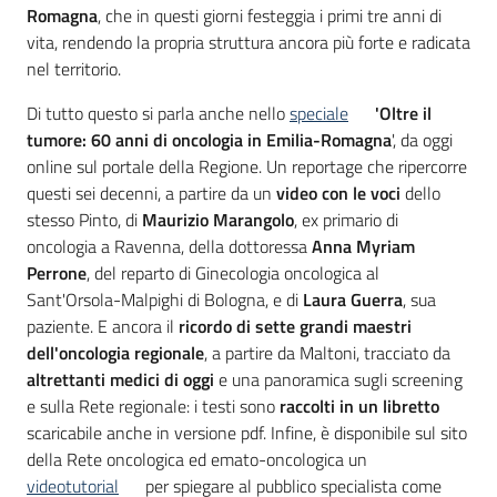
Romagna
, che in questi giorni festeggia i primi tre anni di
vita, rendendo la propria struttura ancora più forte e radicata
nel territorio.
Di tutto questo si parla anche nello
speciale
'Oltre il
tumore: 60 anni di oncologia in Emilia-Romagna
', da oggi
online sul portale della Regione. Un reportage che ripercorre
questi sei decenni, a partire da un
video con le voci
dello
stesso Pinto, di
Maurizio Marangolo
, ex primario di
oncologia a Ravenna, della dottoressa
Anna Myriam
Perrone
, del reparto di Ginecologia oncologica al
Sant'Orsola-Malpighi di Bologna, e di
Laura Guerra
, sua
paziente. E ancora il
ricordo di sette grandi maestri
dell'oncologia regionale
, a partire da Maltoni, tracciato da
altrettanti medici di oggi
e una panoramica sugli screening
e sulla Rete regionale: i testi sono
raccolti in un libretto
scaricabile anche in versione pdf. Infine, è disponibile sul sito
della Rete oncologica ed emato-oncologica un
videotutorial
per spiegare al pubblico specialista come