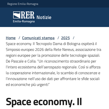
Vai al contenuto
Vai alla navigazione
Vai al footer
Regione Emilia-Romagna
Notizie
Notizie
Home
Comunicati
/
Comunicati stampa
/
2025
/
Space economy. Il Tecnopolo Dama di Bologna ospiterà il
stampa
Menu selezionato
Simposio europeo 2026 della Rete Nereus, associazione tra
regioni europee per la promozione delle tecnologie spaziali.
Cerca
De Pascale e Colla: “Un riconoscimento straordinario per
un
l'intero ecosistema dell’aerospazio regionale. Così si afforza
comunicato
la cooperazione internazionale, lo scambio di conoscenze e
l'innovazione nell'uso dei dati per affrontare le sfide sociali
Risorse
ed economiche più urgenti”
Space economy. Il
Salta al contenuto