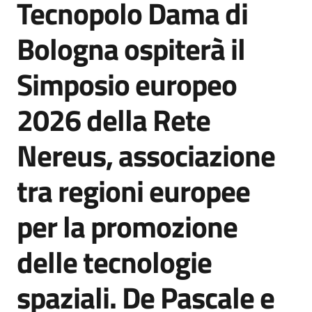
Tecnopolo Dama di
Agenzia
di
Bologna ospiterà il
informazione
e
Simposio europeo
comunicazione
2026 della Rete
Seguici
Nereus, associazione
su
tra regioni europee
per la promozione
delle tecnologie
spaziali. De Pascale e