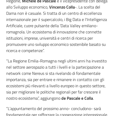
Regione,
Michele de Pascale
e il vicepresidente con delega
allo Sviluppo economico,
Vincenzo Colla
-. La scelta del
Dama non è casuale. Si tratta di un centro di eccellenza
internazionale per il supercalcolo, i Big Data e l'Intelligenza
Artificiale, cuore pulsante della ‘Data Valley emiliano-
romagnola. Un ecosistema di innovazione che connette
istituzioni, imprese, università e centri di ricerca per
promuovere uno sviluppo economico sostenibile basato su
ricerca e competenze”.
“La Regione Emilia-Romagna negli ultimi anni ha investito
nel settore aerospazio a tutti i livelli e la partecipazione a
network come Nereus si sta rivelando di fondamentale
importanza, sia per entrare e rimanere in contatto con gli
ecosistemi più rilevanti a livello europeo in questo settore,
sia per migliorare le politiche regionali per far crescere il
nostro ecosistema”, aggiungono
de
Pascale e Colla
.
“L’appuntamento del prossimo anno- concludono- sarà
fondamentale per rafforzare la cooperazione interregionale,