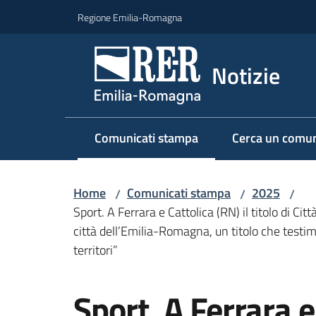
Vai al contenuto
Vai alla navigazione
Vai al footer
Regione Emilia-Romagna
Notizie
Comunicati stampa
Cerca un comun
Menu selezionato
Home
Comunicati stampa
2025
/
/
/
Sport. A Ferrara e Cattolica (RN) il titolo di 
città dell’Emilia-Romagna, un titolo che testim
territori”
Salta al contenuto
Sport. A Ferrara e