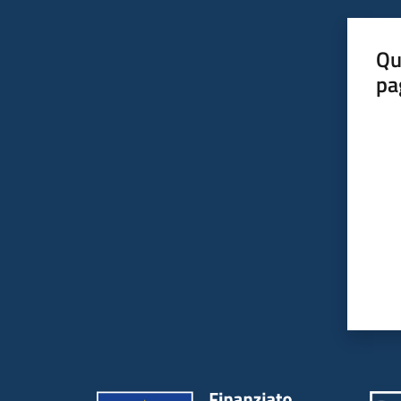
Qu
pa
Valut