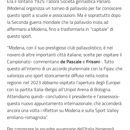
Era il lontano 1925: l’allora Società ginnastica Panaro
(Modena) organizza un torneo di pallavolo per far conoscere
questo sport a scuole e associazioni. Ma è soprattutto dopo
la Seconda guerra mondiale che la pallavolo inizia ad
affermarsi a Modena, fino a trasformarla in “capitale” di
questo sport.
“Modena, con il suo prestigioso club pallavolistico, è nel
novero di altre importanti città italiane, scelte per ospitare il
Campionato- commentano
de Pascale
e
Frisoni
-. Tutto
questo all’interno di un accordo pluriennale con la Fipav, che
valorizza uno sport storicamente diffuso nella nostra
regione: nel 2023 abbiamo ospitato l’apertura degli Europei
con la partita Italia-Belgio all’Unipol Arena di Bologna.
Attendiamo quindi- concludono il presidente e l’assessora-
questo nuovo appuntamento internazionale, che accenderà
ancora una volta i riflettori su Modena e sulla Sport Valley
emiliano-romagnola”.
Per conoscere le squadre avversarie dell’Italia bisognerà