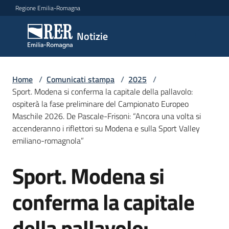
Vai al contenuto
Vai alla navigazione
Vai al footer
Regione Emilia-Romagna
Notizie
Notizie
Home
Comunicati
/
Comunicati stampa
/
2025
/
Sport. Modena si conferma la capitale della pallavolo:
stampa
Menu selezionato
ospiterà la fase preliminare del Campionato Europeo
Maschile 2026. De Pascale-Frisoni: “Ancora una volta si
Cerca
accenderanno i riflettori su Modena e sulla Sport Valley
un
emiliano-romagnola”
comunicato
Sport. Modena si
Salta al contenuto
Risorse
conferma la capitale
della pallavolo: