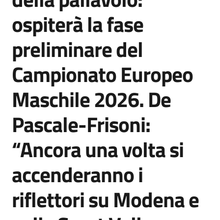
Agenzia
ospiterà la fase
di
informazione
preliminare del
e
comunicazione
Campionato Europeo
Maschile 2026. De
Seguici
su
Pascale-Frisoni:
“Ancora una volta si
accenderanno i
riflettori su Modena e