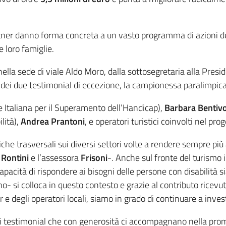
artner danno forma concreta a un vasto programma di azioni d
e loro famiglie.
nella sede di viale Aldo Moro, dalla sottosegretaria alla Pres
 dei due testimonial di eccezione, la campionessa paralimpic
e Italiana per il Superamento dell’Handicap),
Barbara Bentivo
lità),
Andrea Prantoni
, e operatori turistici coinvolti nel prog
e trasversali sui diversi settori volte a rendere sempre più acce
a
Rontini
e l’assessora
Frisoni
-. Anche sul fronte del turismo i
pacità di rispondere ai bisogni delle persone con disabilità sia
- si colloca in questo contesto e grazie al contributo ricevuto
 e degli operatori locali, siamo in grado di continuare a inves
r e ai testimonial che con generosità ci accompagnano nella p