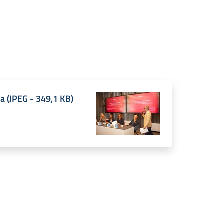
pa
(
JPEG
-
349,1 KB
)