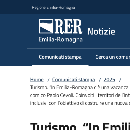
Vai al contenuto
Vai alla navigazione
Vai al footer
Regione Emilia-Romagna
Notizie
Comunicati stampa
Cerca un comun
Menu selezionato
Home
Comunicati stampa
2025
/
/
/
Turismo. “In Emilia-Romagna c’è una vacanza pe
comico Paolo Cevoli. Coinvolti i territori dell’i
inclusivi con l’obiettivo di costruire una nuova c
Salta al contenuto
Turismo. “In Emi