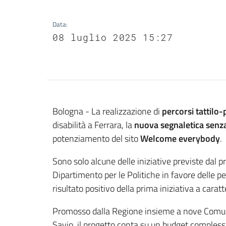
Data
:
08 luglio 2025 15:27
Contenuto
Bologna - La realizzazione di
percorsi tattilo-
disabilità a Ferrara, la
nuova segnaletica senza
potenziamento del sito
Welcome everybody
.
Sono solo alcune delle iniziative previste dal p
Dipartimento per le Politiche in favore delle p
risultato positivo della prima iniziativa a cara
Promosso dalla Regione insieme a nove Comuni c
Savio, il progetto conta su un budget complessi