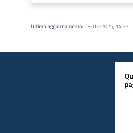
Ultimo aggiornamento
:
08-07-2025, 14:33
Qu
pa
Valut