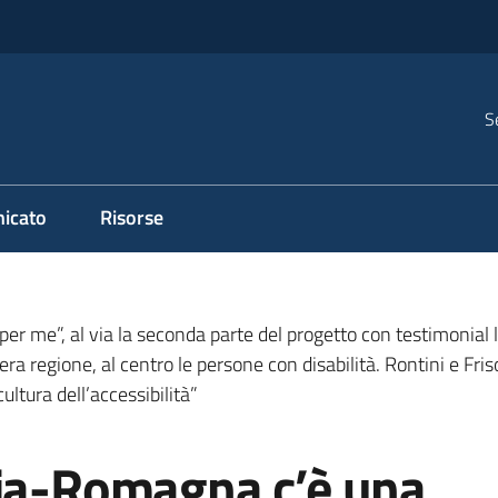
S
icato
Risorse
r me”, al via la seconda parte del progetto con testimonial l
ntera regione, al centro le persone con disabilità. Rontini e Fr
ultura dell’accessibilità”
lia-Romagna c’è una