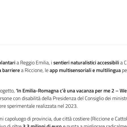
plantari
a Reggio Emilia, i
sentieri naturalistici accessibili
a C
 barriere
a Riccione, le
app multisensoriali
e multilingua
per
rogetto,
‘In Emilia-Romagna c’è una vacanza per me 2 – W
ersone con disabilità della Presidenza del Consiglio dei minis
ttere sperimentale realizzata nel 2023.
apoluogo di provincia, due città costiere (Riccione e Cattoli
vo di oltre
3,3 milioni di euro
e punta a migliorare radicalmente