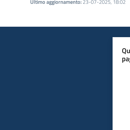
Ultimo aggiornamento
:
23-07-2025, 18:02
Qu
pa
Valut