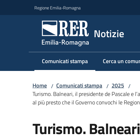
Vai al contenuto
Vai alla navigazione
Vai al footer
Regione Emilia-Romagna
Notizie
Comunicati stampa
Cerca un comun
Menu selezionato
Home
Comunicati stampa
2025
/
/
/
Turismo. Balneari, il presidente de Pascale e l
al più presto che il Governo convochi le Regioni 
Salta al contenuto
Turismo. Balneari,