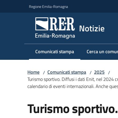
Vai al contenuto
Vai alla navigazione
Vai al footer
Regione Emilia-Romagna
Notizie
Comunicati stampa
Cerca un comun
Menu selezionato
Home
Comunicati stampa
2025
/
/
/
Turismo sportivo. Diffusi i dati Enit, nel 2024 
calendario di eventi internazionali. Anche ques
Salta al contenuto
Turismo sportivo. 