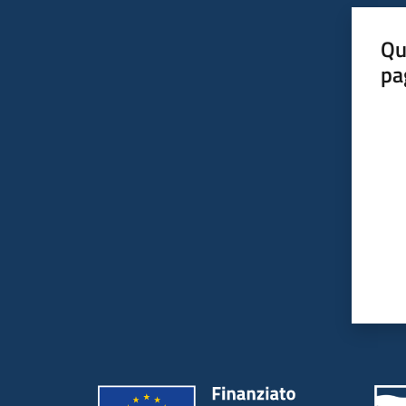
Qu
pa
Valut