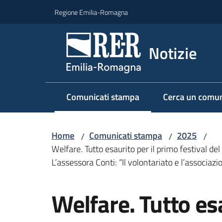
Vai al contenuto
Vai alla navigazione
Vai al footer
Regione Emilia-Romagna
Notizie
Comunicati stampa
Cerca un comun
Menu selezionato
Home
Comunicati stampa
2025
/
/
/
Welfare. Tutto esaurito per il primo festival d
L’assessora Conti: “Il volontariato e l’associazi
Salta al contenuto
Welfare. Tutto esa