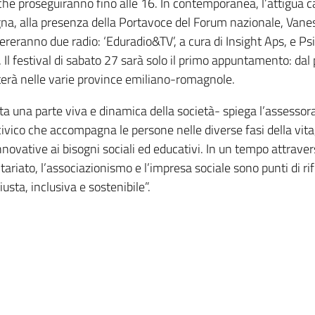
à che proseguiranno fino alle 16. In contemporanea, l’attigua c
na, alla presenza della Portavoce del Forum nazionale, Vane
reranno due radio: ‘Eduradio&TV’, a cura di Insight Aps, e Psic
o. Il festival di sabato 27 sarà solo il primo appuntamento: da
terà nelle varie province emiliano-romagnole.
a una parte viva e dinamica della società- spiega l’assessor
vico che accompagna le persone nelle diverse fasi della vita,
nnovative ai bisogni sociali ed educativi. In un tempo attrav
ontariato, l’associazionismo e l’impresa sociale sono punti di ri
iusta, inclusiva e sostenibile”.