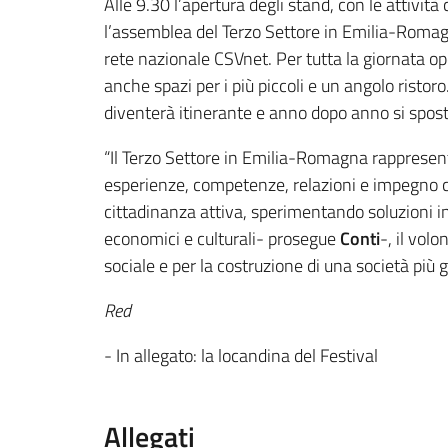
Alle 9.30 l’apertura degli stand, con le attivit
l’assemblea del Terzo Settore in Emilia-Romag
rete nazionale CSVnet. Per tutta la giornata ope
anche spazi per i più piccoli e un angolo ristor
diventerà itinerante e anno dopo anno si spos
“Il Terzo Settore in Emilia-Romagna rappresent
esperienze, competenze, relazioni e impegno ci
cittadinanza attiva, sperimentando soluzioni i
economici e culturali- prosegue
Conti
-, il vol
sociale e per la costruzione di una società più g
Red
- In allegato: la locandina del Festival
Allegati