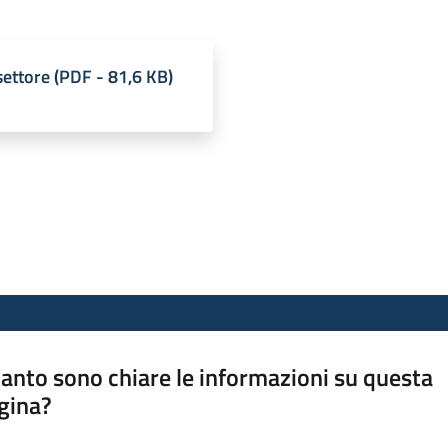
settore
(
PDF
-
81,6 KB
)
anto sono chiare le informazioni su questa
gina?
a da 1 a 5 stelle