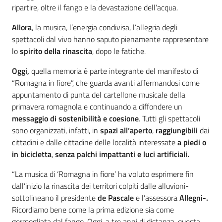
ripartire, oltre il fango e la devastazione dell’acqua.
Allora
, la musica, l’energia condivisa, l’allegria degli
spettacoli dal vivo hanno saputo pienamente rappresentare
lo
spirito della rinascita
, dopo le fatiche.
Oggi,
quella memoria è parte integrante del manifesto di
“Romagna in fiore”, che guarda avanti affermandosi come
appuntamento di punta del cartellone musicale della
primavera romagnola e continuando a diffondere un
messaggio di sostenibilità e coesione
. Tutti gli spettacoli
sono organizzati, infatti, in
spazi all’aperto
,
raggiungibili
dai
cittadini e dalle cittadine delle località interessate
a piedi o
in bicicletta
,
senza palchi impattanti e luci artificiali.
“La musica di ‘Romagna in fiore’ ha voluto esprimere fin
dall’inizio la rinascita dei territori colpiti dalle alluvioni-
sottolineano il presidente
de Pascale
e l’assessora
Allegni-.
Ricordiamo bene come la prima edizione sia come
germogliata dal fango. Oggi, a tre anni di distanza, questa