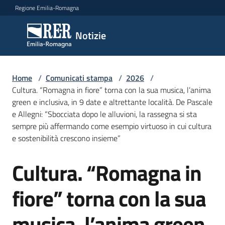
Vai al contenuto
Vai alla navigazione
Vai al footer
Regione Emilia-Romagna
Notizie
Notizie
Home
Comunicati
/
Comunicati stampa
/
2026
/
Cultura. “Romagna in fiore” torna con la sua musica, l’anima
stampa
Menu selezionato
green e inclusiva, in 9 date e altrettante località. De Pascale
e Allegni: “Sbocciata dopo le alluvioni, la rassegna si sta
Cerca
sempre più affermando come esempio virtuoso in cui cultura
un
e sostenibilità crescono insieme”
comunicato
Cultura. “Romagna in
Salta al contenuto
Risorse
fiore” torna con la sua
musica, l’anima green