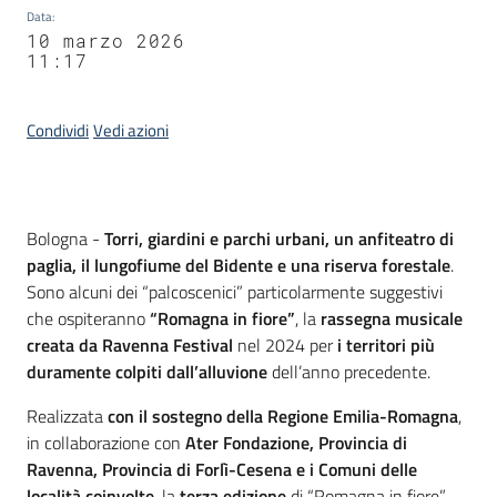
Data
:
10 marzo 2026
11:17
Condividi
Vedi azioni
Contenuto
Bologna -
Torri, giardini e parchi urbani, un anfiteatro di
paglia, il lungofiume del Bidente e una riserva forestale
.
Sono alcuni dei “palcoscenici” particolarmente suggestivi
che ospiteranno
“Romagna in fiore”
, la
rassegna musicale
creata da Ravenna Festival
nel 2024 per
i territori più
duramente colpiti dall’alluvione
dell’anno precedente.
Realizzata
con il sostegno della Regione Emilia-Romagna
,
in collaborazione con
Ater Fondazione, Provincia di
Ravenna, Provincia di Forlì-Cesena e i Comuni delle
località coinvolte
, la
terza edizione
di “Romagna in fiore”