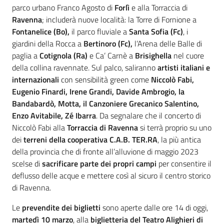
parco urbano Franco Agosto di
Forlì
e alla Torraccia di
Ravenna
; includerà nuove località: la Torre di Fornione a
Fontanelice (Bo),
il parco fluviale a
Santa Sofia (Fc)
, i
giardini della Rocca a
Bertinoro (Fc),
l’Arena delle Balle di
paglia a
Cotignola (Ra)
e Ca’ Carnè a
Brisighella
nel cuore
della collina ravennate. Sul palco, saliranno
artisti italiani e
internazionali
con sensibilità green come
Niccolò Fabi,
Eugenio Finardi, Irene Grandi, Davide Ambrogio, la
Bandabardò, Motta, il Canzoniere Grecanico Salentino,
Enzo Avitabile, Zé Ibarra
. Da segnalare che il concerto di
Niccolò Fabi alla
Torraccia di Ravenna
si terrà proprio su uno
dei
terreni della cooperativa C.A.B. TER.RA
, la più antica
della provincia che di fronte all’alluvione di maggio 2023
scelse di
sacrificare parte dei propri campi
per consentire il
deflusso delle acque e mettere così al sicuro il centro storico
di Ravenna.
Le
prevendite dei biglietti
sono aperte dalle ore 14 di oggi,
martedì 10 marzo
, alla
biglietteria del Teatro Alighieri di