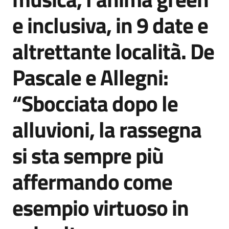
Agenzia
e inclusiva, in 9 date e
di
informazione
altrettante località. De
e
comunicazione
Pascale e Allegni:
“Sbocciata dopo le
Seguici
su
alluvioni, la rassegna
si sta sempre più
affermando come
esempio virtuoso in