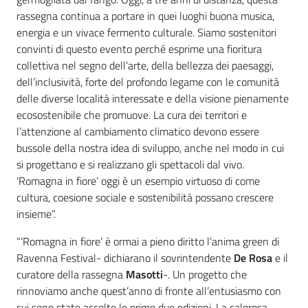
rassegna continua a portare in quei luoghi buona musica,
energia e un vivace fermento culturale. Siamo sostenitori
convinti di questo evento perché esprime una fioritura
collettiva nel segno dell’arte, della bellezza dei paesaggi,
dell’inclusività, forte del profondo legame con le comunità
delle diverse località interessate e della visione pienamente
ecosostenibile che promuove. La cura dei territori e
l’attenzione al cambiamento climatico devono essere
bussole della nostra idea di sviluppo, anche nel modo in cui
si progettano e si realizzano gli spettacoli dal vivo.
‘Romagna in fiore’ oggi è un esempio virtuoso di come
cultura, coesione sociale e sostenibilità possano crescere
insieme”.
“’Romagna in fiore’ è ormai a pieno diritto l’anima green di
Ravenna Festival- dichiarano il sovrintendente
De Rosa
e il
curatore della rassegna
Masotti
-. Un progetto che
rinnoviamo anche quest’anno di fronte all’entusiasmo con
cui sono state accolte le prime due edizioni. La calorosa