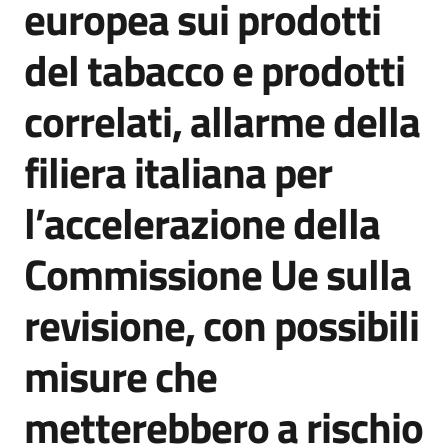
europea sui prodotti
Agenzia
di
del tabacco e prodotti
informazione
e
correlati, allarme della
comunicazione
filiera italiana per
Seguici
l’accelerazione della
su
Commissione Ue sulla
revisione, con possibili
misure che
metterebbero a rischio