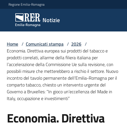
Vai al contenuto
Vai alla navigazione
Vai al footer
Regione Emilia-Romagna
Notizie
Notizie
Home
Comunicati
/
Comunicati stampa
/
2026
/
Economia. Direttiva europea sui prodotti del tabacco e
stampa
Menu selezionato
prodotti correlati, allarme della filiera italiana per
l’accelerazione della Commissione Ue sulla revisione, con
Cerca
possibili misure che metterebbero a rischio il settore. Nuovo
un
incontro del tavolo permanente dell’Emilia-Romagna per il
comunicato
comparto tabacco, chiesto un intervento urgente del
Governo a Bruxelles: “In gioco un’eccellenza del Made in
Risorse
Italy, occupazione e investimenti”
Economia. Direttiva
Salta al contenuto