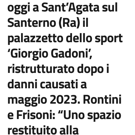
oggi a Sant’Agata sul
Agenzia
di
Santerno (Ra) il
informazione
e
palazzetto dello sport
comunicazione
‘Giorgio Gadoni’,
Seguici
ristrutturato dopo i
su
danni causati a
maggio 2023. Rontini
e Frisoni: “Uno spazio
restituito alla