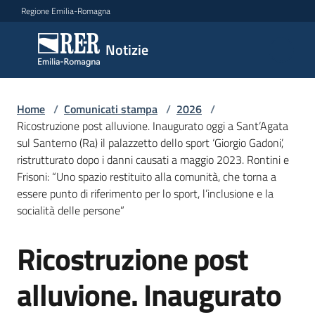
Vai al contenuto
Vai alla navigazione
Vai al footer
Regione Emilia-Romagna
Notizie
Notizie
Home
Comunicati
/
Comunicati stampa
/
2026
/
Ricostruzione post alluvione. Inaugurato oggi a Sant’Agata
stampa
Menu selezionato
sul Santerno (Ra) il palazzetto dello sport ‘Giorgio Gadoni’,
ristrutturato dopo i danni causati a maggio 2023. Rontini e
Cerca
Frisoni: “Uno spazio restituito alla comunità, che torna a
un
essere punto di riferimento per lo sport, l’inclusione e la
comunicato
socialità delle persone”
Risorse
Ricostruzione post
Salta al contenuto
alluvione. Inaugurato