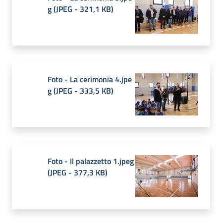
g
(
JPEG
-
321,1 KB
)
Foto - La cerimonia 4.jpe
g
(
JPEG
-
333,5 KB
)
Foto - Il palazzetto 1.jpeg
(
JPEG
-
377,3 KB
)