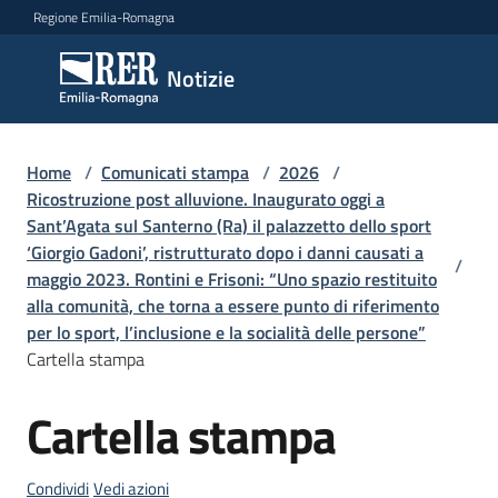
Vai al contenuto
Vai alla navigazione
Vai al footer
Regione Emilia-Romagna
Notizie
Notizie
Home
Comunicati
/
Comunicati stampa
/
2026
/
Ricostruzione post alluvione. Inaugurato oggi a
stampa
Menu selezionato
Sant’Agata sul Santerno (Ra) il palazzetto dello sport
‘Giorgio Gadoni’, ristrutturato dopo i danni causati a
Cerca
/
maggio 2023. Rontini e Frisoni: “Uno spazio restituito
un
alla comunità, che torna a essere punto di riferimento
comunicato
per lo sport, l’inclusione e la socialità delle persone”
Cartella stampa
Risorse
Cartella stampa
Salta al contenuto
Condividi
Vedi azioni