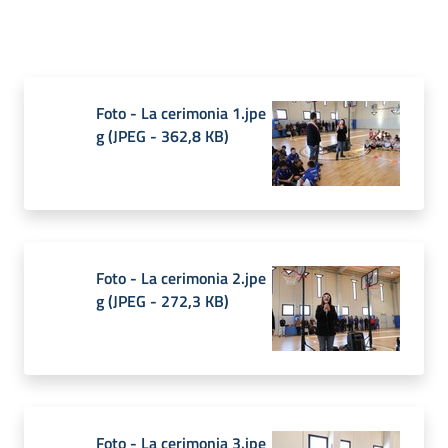
Agenzia
di
informazione
e
comunicazione
Foto - La cerimonia 1.jpe
g
(
JPEG
-
362,8 KB
)
Seguici
su
Foto - La cerimonia 2.jpe
g
(
JPEG
-
272,3 KB
)
Foto - La cerimonia 3.jpe