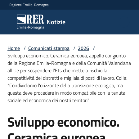
Vai al contenuto
Vai alla navigazione
Vai al footer
Regione Emilia-Romagna
Notizie
Notizie
Home
Comunicati
/
Comunicati stampa
/
2026
/
Sviluppo economico. Ceramica europea, appello congiunto
stampa
Menu selezionato
della Regione Emilia-Romagna e della Comunità Valenciana
all'Ue per sospendere l’Ets che mette a rischio la
Cerca
competitività dei distretti e migliaia di posti di lavoro. Colla:
un
“Condividiamo l'orizzonte della transizione ecologica, ma
comunicato
questa deve procedere in modo compatibile con la tenuta
sociale ed economica dei nostri territori”
Risorse
Sviluppo economico.
Salta al contenuto
Ceramica europea,