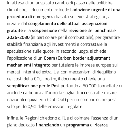
In attesa di un auspicato cambio di passo delle politiche
climatiche, il documento richiede l
'adozione urgente di una
procedura di emergenza
basata su leve strategiche, a
iniziare dal
congelamento delle attuali assegnazioni
gratuite
e la
sospensione
della
revisione
dei
benchmark
2026-2030
(in particolare per il combustibile), per garantire
stabilità finanziaria agli investimenti e contrastare la
speculazione sulle quote. In secondo luogo, si chiede
l'applicazione di un
Cbam (Carbon border adjustment
mechanism) integrato
per tutelare le imprese europee sui
mercati interni ed extra-Ue, con meccanismi di riequilibrio
dei costi della CO₂. Inoltre, il documento chiede una
semplificazione per le Pmi
, portando a 50.000 tonnellate di
anidride carbonica all'anno la soglia di accesso alle misure
nazionali equivalenti (Opt-Out) per un comparto che pesa
solo per lo 0,9% delle emissioni regolate.
Infine, le Regioni chiedono all'Ue di colmare l'assenza di un
piano dedicato
finanziando
un
programma
di
ricerca