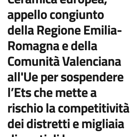
Agenzia
appello congiunto
di
informazione
della Regione Emilia-
e
comunicazione
Romagna e della
Comunità Valenciana
Seguici
su
all'Ue per sospendere
l’Ets che mette a
rischio la competitività
dei distretti e migliaia