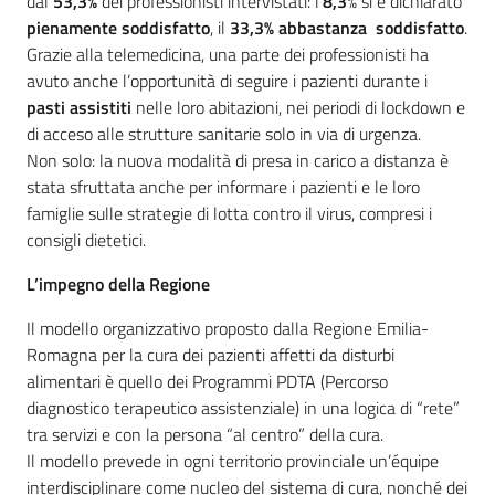
dal
53,3%
dei professionisti intervistati: l’
8,3
% si è dichiarato
pienamente soddisfatto
, il
33,3% abbastanza soddisfatto
.
Grazie alla telemedicina, una parte dei professionisti ha
avuto anche l’opportunità di seguire i pazienti durante i
pasti assistiti
nelle loro abitazioni, nei periodi di lockdown e
di acceso alle strutture sanitarie solo in via di urgenza.
Non solo: la nuova modalità di presa in carico a distanza è
stata sfruttata anche per informare i pazienti e le loro
famiglie sulle strategie di lotta contro il virus, compresi i
consigli dietetici.
L’impegno della Regione
Il modello organizzativo proposto dalla Regione Emilia-
Romagna per la cura dei pazienti affetti da disturbi
alimentari è quello dei Programmi PDTA (Percorso
diagnostico terapeutico assistenziale) in una logica di “rete”
tra servizi e con la persona “al centro” della cura.
Il modello prevede in ogni territorio provinciale un’équipe
interdisciplinare come nucleo del sistema di cura, nonché dei