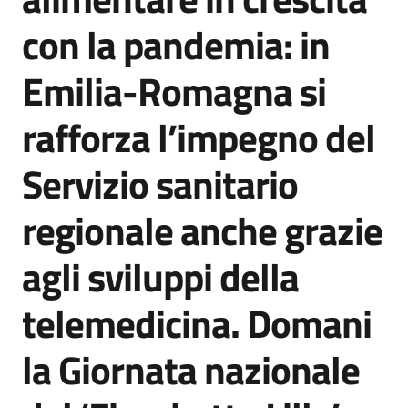
Agenzia
con la pandemia: in
di
informazione
Emilia-Romagna si
e
comunicazione
rafforza l’impegno del
Servizio sanitario
Seguici
su
regionale anche grazie
agli sviluppi della
telemedicina. Domani
la Giornata nazionale