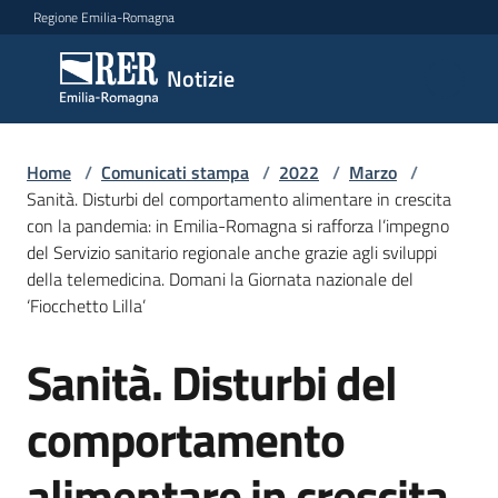
Vai al contenuto
Vai alla navigazione
Vai al footer
Regione Emilia-Romagna
Notizie
Notizie
Home
Comunicati
/
Comunicati stampa
/
2022
/
Marzo
/
Sanità. Disturbi del comportamento alimentare in crescita
stampa
Menu selezionato
con la pandemia: in Emilia-Romagna si rafforza l’impegno
del Servizio sanitario regionale anche grazie agli sviluppi
Cerca
della telemedicina. Domani la Giornata nazionale del
un
‘Fiocchetto Lilla’
comunicato
Sanità. Disturbi del
Salta al contenuto
Risorse
comportamento
alimentare in crescita