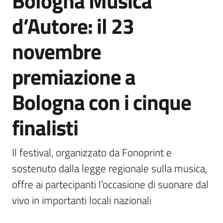
Bologna Musica
Agenzia
d’Autore: il 23
di
informazione
novembre
e
comunicazione
premiazione a
Bologna con i cinque
Seguici
su
finalisti
Il festival, organizzato da Fonoprint e 
sostenuto dalla legge regionale sulla musica, 
offre ai partecipanti l’occasione di suonare dal 
vivo in importanti locali nazionali