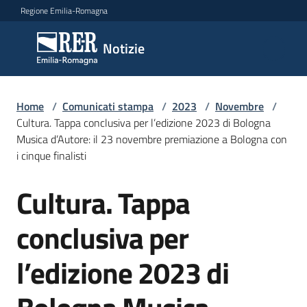
Vai al contenuto
Vai alla navigazione
Vai al footer
Regione Emilia-Romagna
Notizie
Notizie
Home
Comunicati
/
Comunicati stampa
/
2023
/
Novembre
/
Cultura. Tappa conclusiva per l’edizione 2023 di Bologna
stampa
Menu selezionato
Musica d’Autore: il 23 novembre premiazione a Bologna con
i cinque finalisti
Cerca
un
Cultura. Tappa
comunicato
Salta al contenuto
conclusiva per
Risorse
l’edizione 2023 di