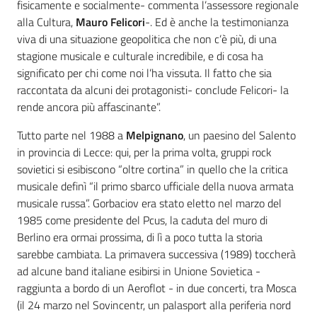
fisicamente e socialmente- commenta l’assessore regionale
alla Cultura,
Mauro Felicori
-. Ed è anche la testimonianza
viva di una situazione geopolitica che non c’è più, di una
stagione musicale e culturale incredibile, e di cosa ha
significato per chi come noi l’ha vissuta. Il fatto che sia
raccontata da alcuni dei protagonisti- conclude Felicori- la
rende ancora più affascinante”.
Tutto parte nel 1988 a
Melpignano
, un paesino del Salento
in provincia di Lecce: qui, per la prima volta, gruppi rock
sovietici si esibiscono “oltre cortina” in quello che la critica
musicale definì “il primo sbarco ufficiale della nuova armata
musicale russa”. Gorbaciov era stato eletto nel marzo del
1985 come presidente del Pcus, la caduta del muro di
Berlino era ormai prossima, di lì a poco tutta la storia
sarebbe cambiata. La primavera successiva (1989) toccherà
ad alcune band italiane esibirsi in Unione Sovietica -
raggiunta a bordo di un Aeroflot - in due concerti, tra Mosca
(il 24 marzo nel Sovincentr, un palasport alla periferia nord