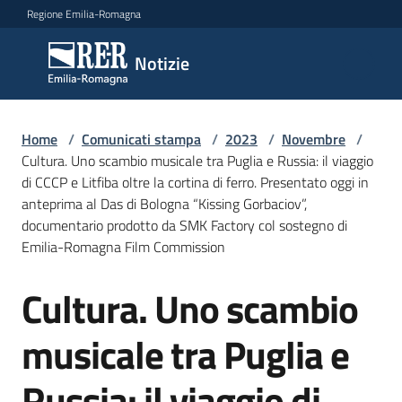
Vai al contenuto
Vai alla navigazione
Vai al footer
Regione Emilia-Romagna
Notizie
Notizie
Home
Comunicati
/
Comunicati stampa
/
2023
/
Novembre
/
Cultura. Uno scambio musicale tra Puglia e Russia: il viaggio
stampa
Menu selezionato
di CCCP e Litfiba oltre la cortina di ferro. Presentato oggi in
anteprima al Das di Bologna “Kissing Gorbaciov”,
Cerca
documentario prodotto da SMK Factory col sostegno di
un
Emilia-Romagna Film Commission
comunicato
Cultura. Uno scambio
Salta al contenuto
Risorse
musicale tra Puglia e
Russia: il viaggio di