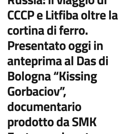
Agenzia
CCCP e Litfiba oltre la
di
informazione
cortina di ferro.
e
comunicazione
Presentato oggi in
anteprima al Das di
Seguici
su
Bologna “Kissing
Gorbaciov”,
documentario
prodotto da SMK