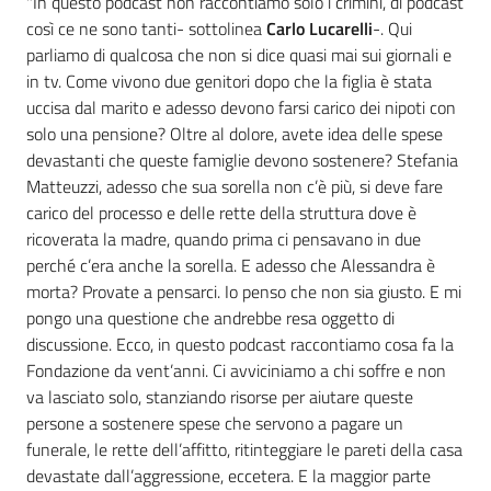
"In questo podcast non raccontiamo solo i crimini, di podcast
così ce ne sono tanti- sottolinea
Carlo Lucarelli
-. Qui
parliamo di qualcosa che non si dice quasi mai sui giornali e
in tv. Come vivono due genitori dopo che la figlia è stata
uccisa dal marito e adesso devono farsi carico dei nipoti con
solo una pensione? Oltre al dolore, avete idea delle spese
devastanti che queste famiglie devono sostenere? Stefania
Matteuzzi, adesso che sua sorella non c’è più, si deve fare
carico del processo e delle rette della struttura dove è
ricoverata la madre, quando prima ci pensavano in due
perché c’era anche la sorella. E adesso che Alessandra è
morta? Provate a pensarci. Io penso che non sia giusto. E mi
pongo una questione che andrebbe resa oggetto di
discussione. Ecco, in questo podcast raccontiamo cosa fa la
Fondazione da vent’anni. Ci avviciniamo a chi soffre e non
va lasciato solo, stanziando risorse per aiutare queste
persone a sostenere spese che servono a pagare un
funerale, le rette dell’affitto, ritinteggiare le pareti della casa
devastate dall’aggressione, eccetera. E la maggior parte