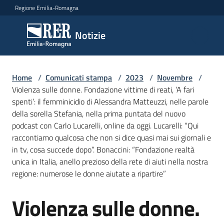
Vai al contenuto
Vai alla navigazione
Vai al footer
Regione Emilia-Romagna
Notizie
Notizie
Home
Comunicati
/
Comunicati stampa
/
2023
/
Novembre
/
Violenza sulle donne. Fondazione vittime di reati, ‘A fari
stampa
Menu selezionato
spenti’: il femminicidio di Alessandra Matteuzzi, nelle parole
della sorella Stefania, nella prima puntata del nuovo
Cerca
podcast con Carlo Lucarelli, online da oggi. Lucarelli: “Qui
un
raccontiamo qualcosa che non si dice quasi mai sui giornali e
comunicato
in tv, cosa succede dopo”. Bonaccini: “Fondazione realtà
unica in Italia, anello prezioso della rete di aiuti nella nostra
Risorse
regione: numerose le donne aiutate a ripartire”
Violenza sulle donne.
Salta al contenuto