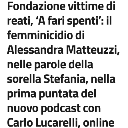
Fondazione vittime di
Agenzia
di
reati, ‘A fari spenti’: il
informazione
e
femminicidio di
comunicazione
Alessandra Matteuzzi,
Seguici
nelle parole della
su
sorella Stefania, nella
prima puntata del
nuovo podcast con
Carlo Lucarelli, online