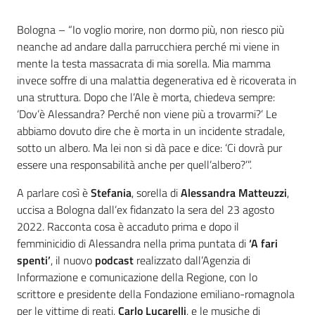
Contenuto
Bologna – “Io voglio morire, non dormo più, non riesco più
neanche ad andare dalla parrucchiera perché mi viene in
mente la testa massacrata di mia sorella. Mia mamma
invece soffre di una malattia degenerativa ed è ricoverata in
una struttura. Dopo che l’Ale è morta, chiedeva sempre:
‘Dov’è Alessandra? Perché non viene più a trovarmi?’ Le
abbiamo dovuto dire che è morta in un incidente stradale,
sotto un albero. Ma lei non si dà pace e dice: ‘Ci dovrà pur
essere una responsabilità anche per quell’albero?’”.
A parlare così è
Stefania
, sorella di
Alessandra Matteuzzi
,
uccisa a Bologna dall’ex fidanzato la sera del 23 agosto
2022. Racconta cosa è accaduto prima e dopo il
femminicidio di Alessandra nella prima puntata di
‘A fari
spenti’
, il nuovo
podcast
realizzato dall’Agenzia di
Informazione e comunicazione della Regione, con lo
scrittore e presidente della Fondazione emiliano-romagnola
per le vittime di reati,
Carlo Lucarelli
, e le musiche di