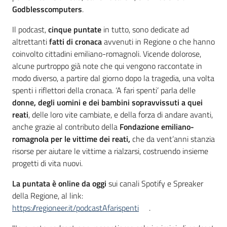
Godblesscomputers
.
Il podcast,
cinque puntate
in tutto, sono dedicate ad
altrettanti
fatti di cronaca
avvenuti in Regione o che hanno
coinvolto cittadini emiliano-romagnoli. Vicende dolorose,
alcune purtroppo già note che qui vengono raccontate in
modo diverso, a partire dal giorno dopo la tragedia, una volta
spenti i riflettori della cronaca. ‘A fari spenti’ parla delle
donne, degli uomini e dei bambini sopravvissuti a quei
reati
, delle loro vite cambiate, e della forza di andare avanti,
anche grazie al contributo della
Fondazione emiliano-
romagnola per le vittime dei reati,
che da vent’anni stanzia
risorse per aiutare le vittime a rialzarsi, costruendo insieme
progetti di vita nuovi.
La puntata è online da oggi
sui canali Spotify e Spreaker
della Regione, al link:
https://regioneer.it/podcastAfarispenti
.