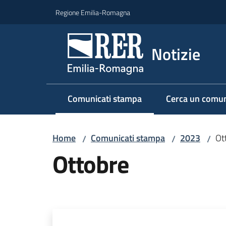
Vai al contenuto
Vai alla navigazione
Vai al footer
Regione Emilia-Romagna
Notizie
Comunicati stampa
Cerca un comun
Menu selezionato
Home
Comunicati stampa
2023
Ot
/
/
/
Ottobre