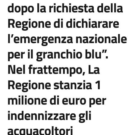
dopo la richiesta della
Agenzia
di
Regione di dichiarare
informazione
e
l’emergenza nazionale
comunicazione
per il granchio blu”.
Seguici
Nel frattempo, La
su
Regione stanzia 1
milione di euro per
indennizzare gli
acquacoltori