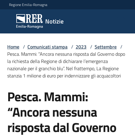
Vai al contenuto
Vai alla navigazione
Vai al footer
Regione Emilia-Romagna
Notizie
Notizie
Home
Comunicati
/
Comunicati stampa
/
2023
/
Settembre
/
Pesca. Mammi: “Ancora nessuna risposta dal Governo dopo
stampa
Menu selezionato
la richiesta della Regione di dichiarare l’emergenza
nazionale per il granchio blu”. Nel frattempo, La Regione
Cerca
stanzia 1 milione di euro per indennizzare gli acquacoltori
un
comunicato
Pesca. Mammi:
Salta al contenuto
Risorse
“Ancora nessuna
risposta dal Governo