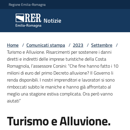
Vai al contenuto
Vai alla navigazione
Vai al footer
Regione Emilia-Romagna
Notizie
Notizie
Home
Comunicati
/
Comunicati stampa
/
2023
/
Settembre
/
Turismo e Alluvione. Risarcimenti per sostenere i danni
stampa
Menu selezionato
diretti e indiretti delle imprese turistiche della Costa
Romagnola, l’assessore Corsini: “Che fine hanno fatto i 10
Cerca
milioni di euro del primo Decreto alluvione? Il Governo li
un
renda disponibili. I nostri imprenditori e lavoratori si sono
comunicato
rimboccati subito le maniche e hanno già affrontato al
meglio una stagione estiva complicata. Ora però vanno
Risorse
aiutati”
Turismo e Alluvione.
Salta al contenuto