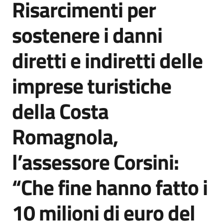
Risarcimenti per
Agenzia
di
sostenere i danni
informazione
e
diretti e indiretti delle
comunicazione
imprese turistiche
Seguici
della Costa
su
Romagnola,
l’assessore Corsini:
“Che fine hanno fatto i
10 milioni di euro del