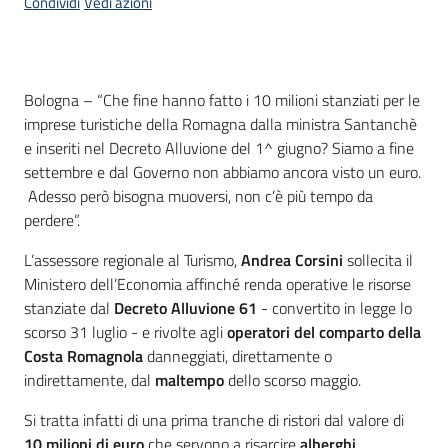
Condividi
Vedi azioni
Contenuto
Bologna – “Che fine hanno fatto i 10 milioni stanziati per le
imprese turistiche della Romagna dalla ministra Santanchè
e inseriti nel Decreto Alluvione del 1^ giugno? Siamo a fine
settembre e dal Governo non abbiamo ancora visto un euro.
Adesso però bisogna muoversi, non c’è più tempo da
perdere”.
L’assessore regionale al Turismo,
Andrea Corsini
sollecita il
Ministero dell’Economia affinché renda operative le risorse
stanziate dal
Decreto Alluvione 61
- convertito in legge lo
scorso 31 luglio - e rivolte agli
operatori del comparto della
Costa Romagnola
danneggiati, direttamente o
indirettamente, dal
maltempo
dello scorso maggio.
Si tratta infatti di una prima tranche di ristori dal valore di
10 milioni di euro
che servono a risarcire
alberghi,