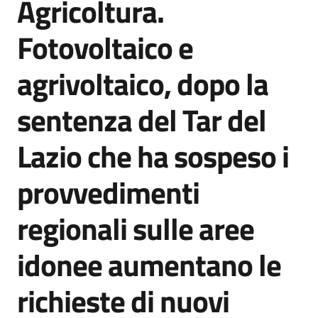
Agricoltura.
Salta al contenuto
Agenzia
di
Fotovoltaico e
informazione
e
agrivoltaico, dopo la
comunicazione
sentenza del Tar del
Seguici
Lazio che ha sospeso i
su
provvedimenti
regionali sulle aree
idonee aumentano le
richieste di nuovi