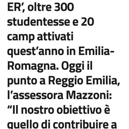
ER’, oltre 300
Agenzia
di
studentesse e 20
informazione
e
camp attivati
comunicazione
quest’anno in Emilia-
Seguici
Romagna. Oggi il
su
punto a Reggio Emilia,
l’assessora Mazzoni:
“Il nostro obiettivo è
quello di contribuire a