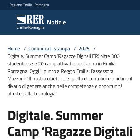
Vai al contenuto
Vai alla navigazione
Vai al footer
Regione Emilia-Romagna
Notizie
Notizie
Home
Comunicati
/
Comunicati stampa
/
2025
/
Digitale. Summer Camp ‘Ragazze Digitali ER’, oltre 300
stampa
Menu selezionato
studentesse e 20 camp attivati quest’anno in Emilia-
Romagna. Oggi il punto a Reggio Emilia, l’assessora
Cerca
Mazzoni: “Il nostro obiettivo è quello di contribuire a ridurre il
un
divario di genere anche nelle competenze e opportunità
comunicato
offerte dalla tecnologia”
Risorse
Digitale. Summer
Salta al contenuto
Camp ‘Ragazze Digitali