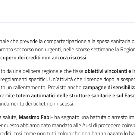
le che prevede la compartecipazione alla spesa sanitaria da pa
 di pronto soccorso non urgenti, nelle scorse settimane la Reg
ecupero dei crediti non ancora riscossi
.
ito da una delibera regionale che fissa
obiettivi vincolanti e 
 regolamenti specifici. Un’attività che riprende dopo la sosp
ato un rallentamento. Previste anche
campagne di sensibiliz
 tramite
totem automatici nelle strutture sanitarie e sul Fasc
andamento dei ticket non riscossi.
la salute,
Massimo Fabi
- ha segnato una battuta d’arresto im
er questo abbiamo dato mandato alle Ausl di procedere coinvolg
 crediti, così come non tutti coloro che non hanno pagato lo 