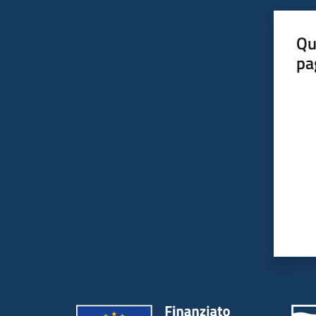
Qu
pa
Valut