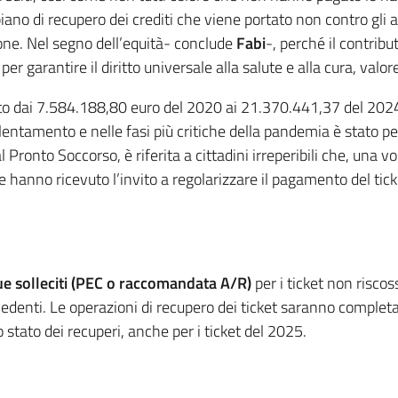
ano di recupero dei crediti che viene portato non contro gli as
ione. Nel segno dell’equità- conclude
Fabi
-, perché il contrib
er garantire il diritto universale alla salute e alla cura, va
o dai 7.584.188,80 euro del 2020 ai 21.370.441,37 del 2024 s
rallentamento e nelle fasi più critiche della pandemia è stato p
 Pronto Soccorso, è riferita a cittadini irreperibili che, una vo
 hanno ricevuto l’invito a regolarizzare il pagamento del ti
e solleciti (PEC o raccomandata A/R)
per i ticket non risco
cedenti. Le operazioni di recupero dei ticket saranno complet
o stato dei recuperi, anche per i ticket del 2025.