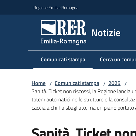
Vai al contenuto
Vai alla navigazione
Vai al footer
Regione Emilia-Romagna
Notizie
Comunicati stampa
Cerca un comun
Menu selezionato
Home
Comunicati stampa
2025
/
/
/
Sanità. Ticket non riscossi, la Regione lancia
totem automatici nelle strutture e la consultazi
caccia a chi ha sbagliato, ma un piano portato a
Salta al contenuto
Sanità. Ticket non