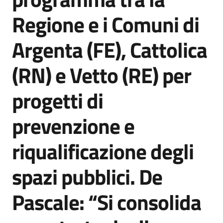
Agenzia
Regione e i Comuni di
di
informazione
Argenta (FE), Cattolica
e
comunicazione
(RN) e Vetto (RE) per
progetti di
Seguici
su
prevenzione e
riqualificazione degli
spazi pubblici. De
Pascale: “Si consolida