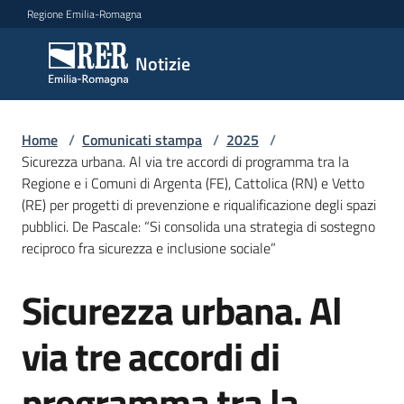
Vai al contenuto
Vai alla navigazione
Vai al footer
Regione Emilia-Romagna
Notizie
Notizie
Home
Comunicati
/
Comunicati stampa
/
2025
/
Sicurezza urbana. Al via tre accordi di programma tra la
stampa
Menu selezionato
Regione e i Comuni di Argenta (FE), Cattolica (RN) e Vetto
(RE) per progetti di prevenzione e riqualificazione degli spazi
Cerca
pubblici. De Pascale: “Si consolida una strategia di sostegno
un
reciproco fra sicurezza e inclusione sociale”
comunicato
Sicurezza urbana. Al
Salta al contenuto
Risorse
via tre accordi di
programma tra la