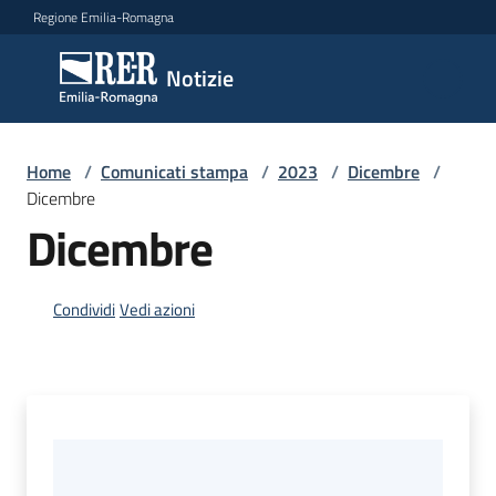
Vai al contenuto
Vai alla navigazione
Vai al footer
Regione Emilia-Romagna
Notizie
Notizie
Home
Comunicati
/
Comunicati stampa
/
2023
/
Dicembre
/
Dicembre
stampa
Menu selezionato
Dicembre
Cerca
un
Condividi
Vedi azioni
comunicato
Risorse